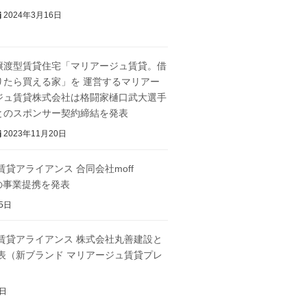
2024年3月16日
譲渡型賃貸住宅「マリアージュ賃貸。借
りたら買える家」を 運営するマリアー
ジュ賃貸株式会社は格闘家樋口武大選手
とのスポンサー契約締結を発表
2023年11月20日
貸アライアンス 合同会社moff
tとの事業提携を発表
5日
賃貸アライアンス 株式会社丸善建設と
表（新ブランド マリアージュ賃貸プレ
4日